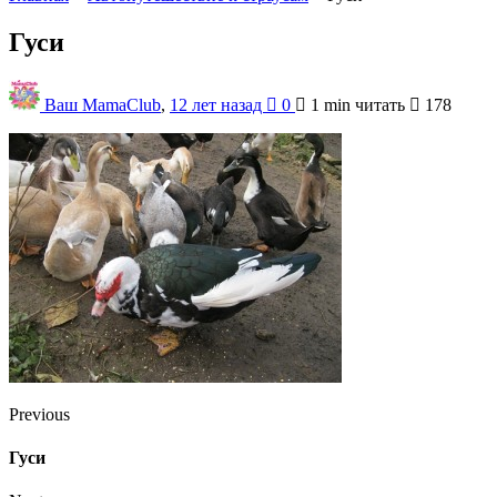
Гуси
Ваш MamaClub
,
12 лет назад
0
1 min
читать
178
Previous
Гуси