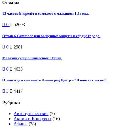
Отзывы
12 часовой перелёт в самолете с малышом 1,5 года.
0
52603
Отзыв о Commode или бесценные минуты в сердце города
0
2981
Магазин купцов Елисеевых. Отзыв
0
4633
Отзыв о детском шоу в Ленинград Центр – “В поисках весны”
3
4417
Рубрики
Автопутешествия
(7)
Акции и Конкурсы
(16)
Афиша
(28)