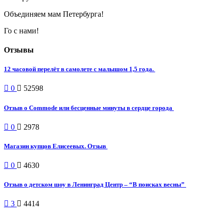
Объединяем мам Петербурга!
Го с нами!
Отзывы
12 часовой перелёт в самолете с малышом 1,5 года.
0
52598
Отзыв о Commode или бесценные минуты в сердце города
0
2978
Магазин купцов Елисеевых. Отзыв
0
4630
Отзыв о детском шоу в Ленинград Центр – “В поисках весны”
3
4414