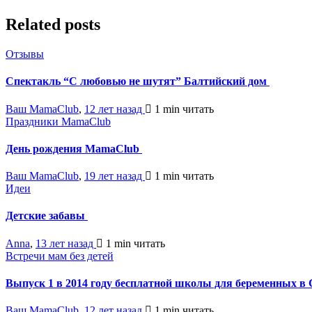
Related posts
Отзывы
Спектакль “С любовью не шутят” Балтийский дом
Ваш MamaClub
,
12 лет назад
1 min
читать
Праздники MamaClub
День рождения MamaClub
Ваш MamaClub
,
19 лет назад
1 min
читать
Идеи
Детские забавы
Anna
,
13 лет назад
1 min
читать
Встречи мам без детей
Выпуск 1 в 2014 году бесплатной школы для беременных в 
Ваш MamaClub
,
12 лет назад
1 min
читать