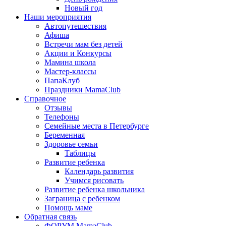
Новый год
Наши мероприятия
Автопутешествия
Афиша
Встречи мам без детей
Акции и Конкурсы
Мамина школа
Мастер-классы
ПапаКлуб
Праздники MamaClub
Справочное
Отзывы
Телефоны
Семейные места в Петербурге
Беременная
Здоровье семьи
Таблицы
Развитие ребенка
Календарь развития
Учимся рисовать
Развитие ребенка школьника
Заграница с ребенком
Помощь маме
Обратная связь
ФОРУМ MamaClub