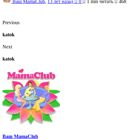
Ваш MamaClub
,
13 лет назад
0
1 min
читать
468
Previous
katok
Next
katok
Ваш MamaClub