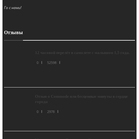
Го с нами!
Отзывы
12 часовой перелёт в самолете с малышом 1,5 года.
0
52598
Отзыв о Commode или бесценные минуты в сердце
города
0
2978